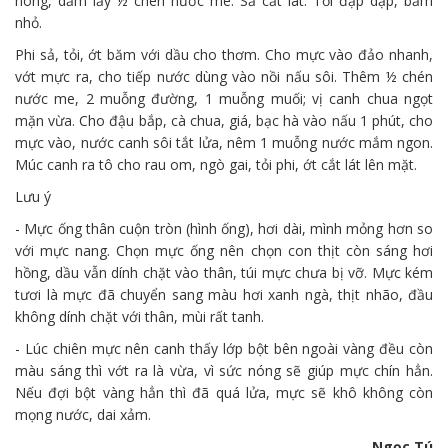
nóng, dằm lấy ½ chén nước me.
Sả cắt lát. Tỏi đập dập, băm
nhỏ.
Phi sả, tỏi, ớt băm với dầu cho thơm. Cho mực vào đảo nhanh,
vớt mực ra, cho tiếp nước dùng vào nồi nấu sôi. Thêm ½ chén
nước me, 2 muỗng đường, 1 muỗng muối; vị canh chua ngọt
mặn vừa. Cho đậu bắp, cà chua, giá, bạc hà vào nấu 1 phút, cho
mực vào, nước canh sôi tắt lửa, nêm 1 muỗng nước mắm ngon.
Múc canh ra tô cho rau om, ngò gai, tỏi phi, ớt cắt lát lên mặt.
Lưu ý
- Mực ống thân cuộn tròn (hình ống), hơi dài, mình mỏng hơn so
với mực nang. Chọn mực ống nên chọn con thịt còn sáng hơi
hồng, dầu vẫn dính chặt vào thân, túi mực chưa bị vỡ. Mực kém
tươi là mực đã chuyển sang màu hơi xanh ngà, thịt nhão, đầu
không dính chặt với thân, mùi rất tanh.
- Lúc chiên mực nên canh thấy lớp bột bên ngoài vàng đều còn
màu sáng thì vớt ra là vừa, vì sức nóng sẽ giúp mực chín hẳn.
Nếu đợi bột vàng hẳn thì đã quá lửa, mực sẽ khô không còn
mọng nước, dai xảm.
Ngọc Tú