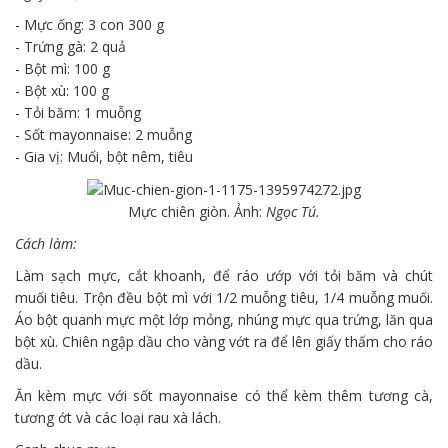
- Mực ống: 3 con 300 g
- Trứng gà: 2 quả
- Bột mì: 100 g
- Bột xù: 100 g
- Tỏi băm: 1 muỗng
- Sốt mayonnaise: 2 muỗng
- Gia vị: Muối, bột nêm, tiêu
Mực chiên giòn. Ảnh:
Ngọc Tú.
Cách làm:
Làm sạch mực, cắt khoanh, để ráo ướp với tỏi băm và chút
muối tiêu. Trộn đều bột mì với 1/2 muỗng tiêu, 1/4 muỗng muối.
Áo bột quanh mực một lớp mỏng, nhúng mực qua trứng, lăn qua
bột xù. Chiên ngập dầu cho vàng vớt ra để lên giấy thấm cho ráo
dầu.
Ăn kèm mực với sốt mayonnaise có thể kèm thêm tương cà,
tương ớt và các loại rau xà lách.