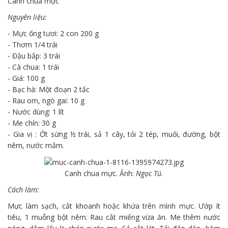
Canh chua mực
Nguyên liệu:
- Mực ống tươi: 2 con 200 g
- Thơm 1/4 trái
- Đậu bắp: 3 trái
- Cà chua: 1 trái
- Giá: 100 g
- Bạc hà: Một đoạn 2 tấc
- Rau om, ngò gai: 10 g
- Nước dùng: 1 lít
- Me chín: 30 g
- Gia vị : Ớt sừng ½ trái, sả 1 cây, tỏi 2 tép, muối, đường, bột
nêm, nước mắm.
Canh chua mực. Ảnh:
Ngọc Tú.
Cách làm:
Mực làm sạch, cắt khoanh hoặc khứa trên mình mực. Ướp ít
tiêu, 1 muỗng bột nêm.
Rau cắt miếng vừa ăn. Me thêm nước