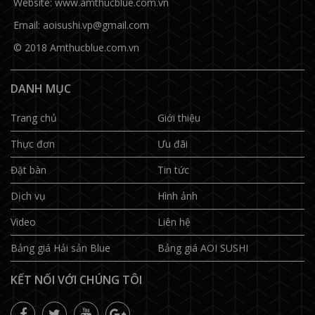
Website:
www.amthucblue.com.vn
Email:
aoisushi.vp@gmail.com
© 2018
Amthucblue.com.vn
DANH MỤC
Trang chủ
Giới thiệu
Thực đơn
Ưu đãi
Đặt bàn
Tin tức
Dịch vụ
Hình ảnh
Video
Liên hệ
Bảng giá Hải sản Blue
Bảng giá AOI SUSHI
KẾT NỐI VỚI CHÚNG TÔI