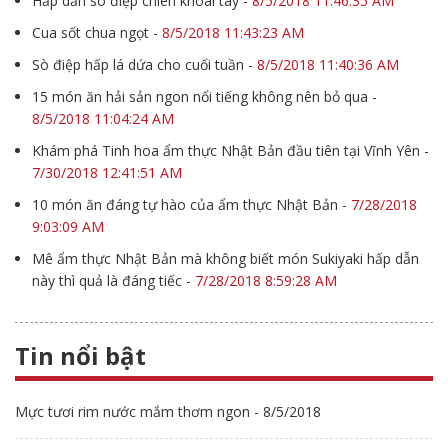
Hấp dẫn sò điệp chiên khoai tây
-
8/5/2018 11:46:35 AM
Cua sốt chua ngọt
-
8/5/2018 11:43:23 AM
Sò điệp hấp lá dứa cho cuối tuần
-
8/5/2018 11:40:36 AM
15 món ăn hải sản ngon nổi tiếng không nên bỏ qua
-
8/5/2018 11:04:24 AM
Khám phá Tinh hoa ẩm thực Nhật Bản đầu tiên tại Vĩnh Yên
-
7/30/2018 12:41:51 AM
10 món ăn đáng tự hào của ẩm thực Nhật Bản
-
7/28/2018
9:03:09 AM
Mê ẩm thực Nhật Bản mà không biết món Sukiyaki hấp dẫn
này thì quả là đáng tiếc
-
7/28/2018 8:59:28 AM
Tin nổi bật
Mực tươi rim nước mắm thơm ngon - 8/5/2018