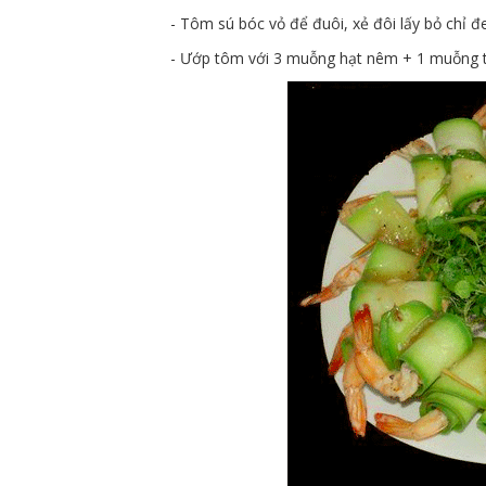
- Tôm sú bóc vỏ để đuôi, xẻ đôi lấy bỏ chỉ đ
- Ư
ớp tôm với 3 muỗng hạt nêm + 1 muỗng ti