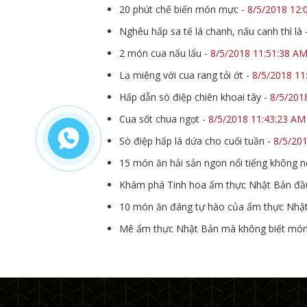
20 phút chế biến món mực
-
8/5/2018 12:
Nghêu hấp sa tế lá chanh, nấu canh thì là
2 món cua nấu lẩu
-
8/5/2018 11:51:38 A
Lạ miệng với cua rang tỏi ớt
-
8/5/2018 11
Hấp dẫn sò điệp chiên khoai tây
-
8/5/201
Cua sốt chua ngọt
-
8/5/2018 11:43:23 AM
Sò điệp hấp lá dứa cho cuối tuần
-
8/5/20
15 món ăn hải sản ngon nổi tiếng không 
Khám phá Tinh hoa ẩm thực Nhật Bản đầu 
10 món ăn đáng tự hào của ẩm thực Nhậ
Mê ẩm thực Nhật Bản mà không biết món Su