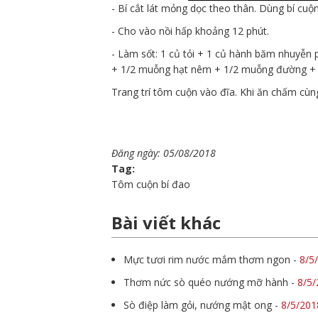
- Bí cắt lát mỏng dọc theo thân. Dùng bí cuộn
- Cho vào nồi hấp khoảng 12 phút.
- Làm sốt: 1 củ tỏi + 1 củ hành băm nhuyễ
+ 1/2 muỗng hạt nêm + 1/2 muỗng đường + t
Trang trí tôm cuộn vào đĩa. Khi ăn chấm cùn
Đăng ngày: 05/08/2018
Tag:
Tôm cuộn bí đao
Bài viết khác
Mực tươi rim nước mắm thơm ngon
-
8/5
Thơm nức sò quéo nướng mỡ hành
-
8/5/
Sò điệp làm gỏi, nướng mật ong
-
8/5/201