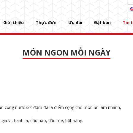
Giới thiệu
Thực đơn
Ưu đãi
Đặt bàn
Tin 
MÓN NGON MỖI NGÀY
 ăn cùng nước sốt đậm đà là điểm cộng cho món ăn làm nhanh,
 g
ia vị, hành lá, dầu hào, dầu mè, b
ột năng.